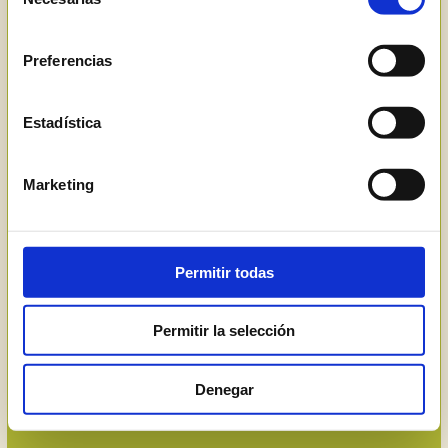
de
consentimiento
Preferencias
Estadística
We create 
Marketing
around you
Permitir todas
a world of wine 
Permitir la selección
that you like.
Denegar