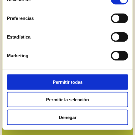
de
consentimiento
Preferencias
Estadística
Creamos a tu 
Marketing
alrededor el 
Permitir todas
mundo de vino 
Permitir la selección
que a ti te 
gusta.
Denegar